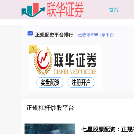
首页
正规配资平台排行
已收录
999
+家平台
正规杠杆炒股平台
七星股票配资：正规