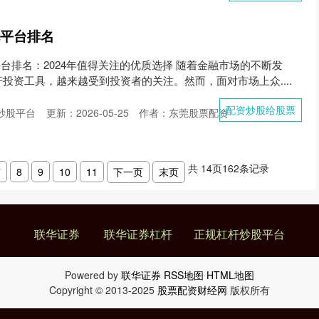
规平台排名
平台排名：2024年值得关注的优质选择 随着金融市场的不断发
投资工具，越来越受到投资者的关注。然而，面对市场上众....
配资炒股给股票
炒股平台
更新：2026-05-25
作者：东莞股票配资
共
14
页
162
条记录
7
8
9
10
11
下一页
末页
联华证券
联华证券杠杆
正规杠杆炒股平台
Powered by
联华证券
RSS地图
HTML地图
Copyright
© 2013-2025
股票配资财经网
版权所有