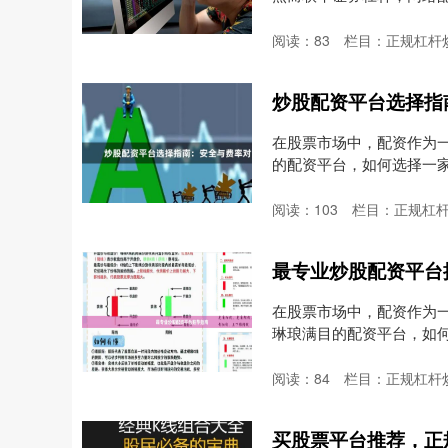
文....
阅读：
83
栏目：
正规杠杆
炒股配资平台选择指
在股票市场中，配资作为
的配资平台，如何选择一
文....
阅读：
103
栏目：
正规杠
最专业炒股配资平台
在股票市场中，配资作为
琳琅满目的配资平台，如
决....
阅读：
84
栏目：
正规杠杆
买股票平台推荐，正