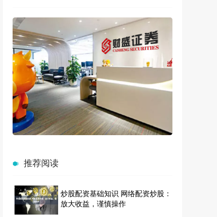
推荐阅读
炒股配资基础知识 网络配资炒股：
放大收益，谨慎操作