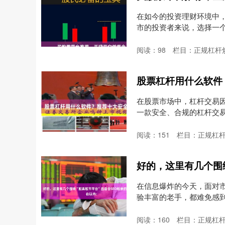
在如今的投资理财环境中
市的投资者来说，选择一
平....
阅读：
98
栏目：
正规杠杆
股票杠杆用什么软件
在股票市场中，杠杆交易
一款安全、合规的杠杆交
路....
阅读：
151
栏目：
正规杠
在信息爆炸的今天，面对
验丰富的老手，都难免感
的....
阅读：
160
栏目：
正规杠