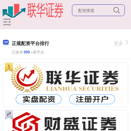
正规配资平台排行
更多
已收录
999
+家平台