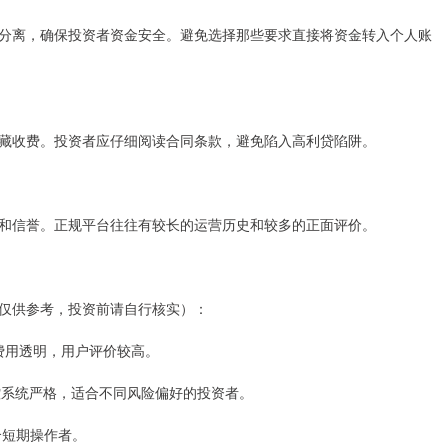
分离，确保投资者资金安全。避免选择那些要求直接将资金转入个人账
藏收费。投资者应仔细阅读合同条款，避免陷入高利贷陷阱。
和信誉。正规平台往往有较长的运营历史和较多的正面评价。
仅供参考，投资前请自行核实）：
系，费用透明，用户评价较高。
，风控系统严格，适合不同风险偏好的投资者。
适合短期操作者。