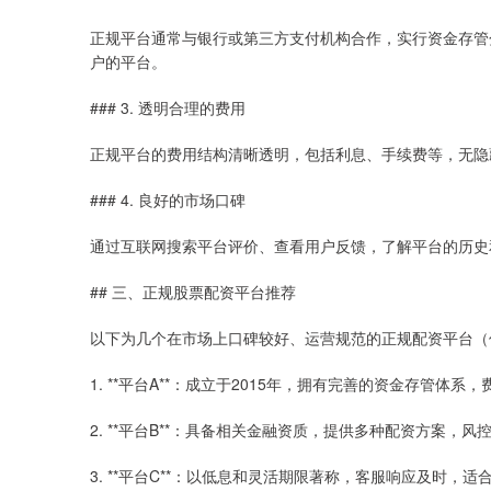
正规平台通常与银行或第三方支付机构合作，实行资金存管
户的平台。
### 3. 透明合理的费用
正规平台的费用结构清晰透明，包括利息、手续费等，无隐
### 4. 良好的市场口碑
通过互联网搜索平台评价、查看用户反馈，了解平台的历史
## 三、正规股票配资平台推荐
以下为几个在市场上口碑较好、运营规范的正规配资平台（
1. **平台A**：成立于2015年，拥有完善的资金存管体
2. **平台B**：具备相关金融资质，提供多种配资方案
3. **平台C**：以低息和灵活期限著称，客服响应及时，