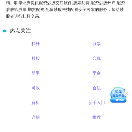
构。联华证券提供配资炒股交易软件,股票配资,配资炒股开户,配资
炒股给股票,期货配资,配资炒股来找配资安全可靠的服务，帮助炒
股者进行杠杆交易。
热点关注
杠杆
股票
炒股
合规
新手
平台
可以
合法
解析
新手入门
详解
推荐