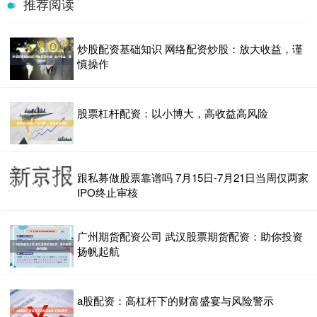
推荐阅读
炒股配资基础知识 网络配资炒股：放大收益，谨
慎操作
股票杠杆配资：以小博大，高收益高风险
跟私募做股票靠谱吗 7月15日-7月21日当周仅两家
IPO终止审核
广州期货配资公司 武汉股票期货配资：助你投资
扬帆起航
a股配资：高杠杆下的财富盛宴与风险警示