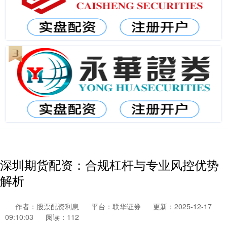
深圳期货配资：合规杠杆与专业风控优势
解析
作者：股票配资利息
平台：联华证券
更新：2025-12-17
09:10:03
阅读：112