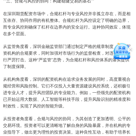
**三、合规与风控的协同：构建稳健交易的基石**
在深圳期货配资市场中，合规杠杆与专业风控并非孤立存在，而是相
互依存、协同作用的有机整体。合规杠杆为风控设定了明确的边界，
而专业风控则确保了杠杆在边界内的安全运行。这种协同效应，体现
在多个层面。
从监管角度看，深圳金融监管部门通过制定严格的规章制度，明确配
资机构的合规要求，同时加强对市场行为的监督检查，对违规操作进
行严厉打击。这种“严监管”态势，为合规杠杆和风控体系的落实提供
了制度保障。
从机构角度看，深圳的配资机构在追求业务发展的同时，高度重视合
规经营和风险控制。它们不仅投入大量资源建设风控系统，还积极引
进专业人才，提升风控团队的专业能力。例如，一些领先的配资机构
已开始运用大数据、人工智能等科技手段，提升风险识别的精准度和
时效性，实现了风控的智能升级。
从投资者角度看，合规与风控的协同，为其创造了更加透明、公平的
交易环境。投资者可以更清晰地了解自身的风险暴露，并在机构的专
业指导下，做出更为理性的投资决策。这种良性互动，有助于培养长