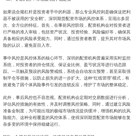
如果说合规杠杆是投资者手中的利器，那么专业风控则是确保这把利
器不被误用的“安全鞘”。深圳期货配资市场的风控体系，呈现出多层
次、全方位的特征。首先，在事前风控阶段，配资机构会对投资者进
行严格的准入审核，包括资产状况、投资经验、风险偏好等，确保其
具备相应的风险承受能力。同时，通过投资者教育，提升其对市场风
险的认识，避免盲目入市。
事中风控是风控体系的核心环节。深圳的配资机构普遍采用实时监控
系统，对投资者的持仓情况、保证金比例、盈亏状况等进行动态跟
踪。一旦触及预设的风险警戒线，系统会自动发出预警，甚至采取强
制平仓等措施，以防止损失的进一步扩大。这种“红线管理”模式，有
效避免了因个体风险事件引发的连锁反应，维护了市场的整体稳定。
此外，事后风控也不容忽视。配资机构会定期对交易数据进行分析，
评估风控措施的有效性，并及时调整风控策略。同时，通过建立风险
准备金制度，为可能出现的极端市场情况提供缓冲，增强机构的抗风
险能力。这种全程覆盖的风控体系，使得深圳期货配资市场能够在复
杂多变的环境中保持稳健运行。