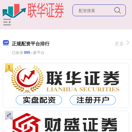
正规配资平台排行
更多
已收录
999
+家平台